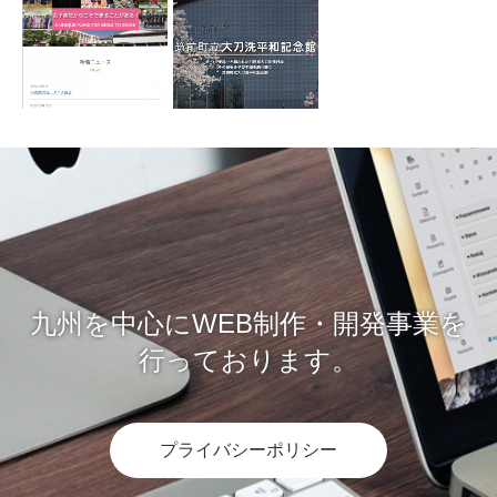
九州を中心にWEB制作・開発事業を
行っております。
プライバシーポリシー