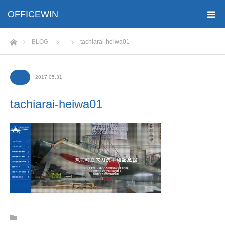
OFFICEWIN
ホーム
BLOG
tachiarai-heiwa01
2017.05.31
tachiarai-heiwa01